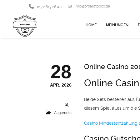
info@profifotobox.de
0172 813 28 40
HOME
MEINUNGEN
28
Online Casino 2
Online Casi
APR. 2026
Beide Sets bestehen aus fü
diesem Spiel alles um die Si
Allgemein
Casino Mindesteinzahlung 1
Casino Gutsche