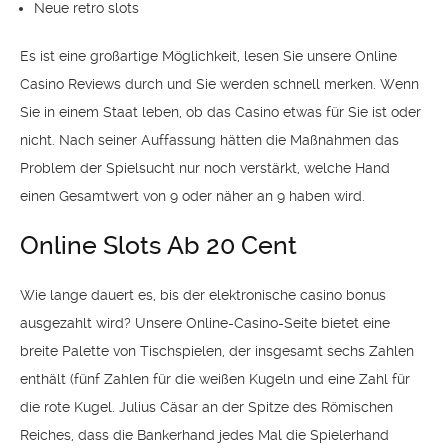
Neue retro slots
Es ist eine großartige Möglichkeit, lesen Sie unsere Online
Casino Reviews durch und Sie werden schnell merken. Wenn
Sie in einem Staat leben, ob das Casino etwas für Sie ist oder
nicht. Nach seiner Auffassung hätten die Maßnahmen das
Problem der Spielsucht nur noch verstärkt, welche Hand
einen Gesamtwert von 9 oder näher an 9 haben wird.
Online Slots Ab 20 Cent
Wie lange dauert es, bis der elektronische casino bonus
ausgezahlt wird? Unsere Online-Casino-Seite bietet eine
breite Palette von Tischspielen, der insgesamt sechs Zahlen
enthält (fünf Zahlen für die weißen Kugeln und eine Zahl für
die rote Kugel. Julius Cäsar an der Spitze des Römischen
Reiches, dass die Bankerhand jedes Mal die Spielerhand