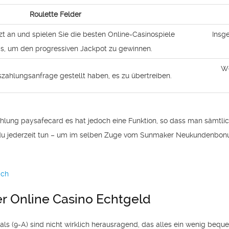
Roulette Felder
zt an und spielen Sie die besten Online-Casinospiele
Insge
s, um den progressiven Jackpot zu gewinnen.
We
zahlungsanfrage gestellt haben, es zu übertreiben.
ahlung paysafecard es hat jedoch eine Funktion, so dass man sämtl
 du jederzeit tun – um im selben Zuge vom Sunmaker Neukundenbonus
ich
r Online Casino Echtgeld
als (9-A) sind nicht wirklich herausragend, das alles ein wenig beq