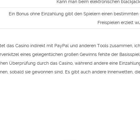
Kann man beim elektronischen blackjack
Ein Bonus ohne Einzahlung gibt den Spielern einen bestimmten
Freispielen erzielt w
eitet das Casino indirekt mit PayPal und anderen Tools zusammen, ic
venkitzel eines gelegentlichen großen Gewinns fehlte der Basisspie
ischen Überprüfung durch das Casino, während andere eine Einzahlun
ionen, sobald sie gewonnen sind. Es gibt auch andere Innenwetten, d