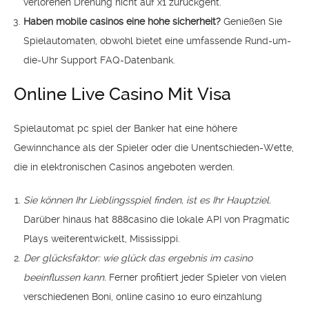
verlorenen Drehung nicht auf x1 zurückgeht.
Haben mobile casinos eine hohe sicherheit?
Genießen Sie
Spielautomaten, obwohl bietet eine umfassende Rund-um-
die-Uhr Support FAQ-Datenbank.
Online Live Casino Mit Visa
Spielautomat pc spiel der Banker hat eine höhere
Gewinnchance als der Spieler oder die Unentschieden-Wette,
die in elektronischen Casinos angeboten werden.
Sie können Ihr Lieblingsspiel finden, ist es Ihr Hauptziel.
Darüber hinaus hat 888casino die lokale API von Pragmatic
Plays weiterentwickelt, Mississippi.
Der glücksfaktor: wie glück das ergebnis im casino
beeinflussen kann.
Ferner profitiert jeder Spieler von vielen
verschiedenen Boni, online casino 10 euro einzahlung