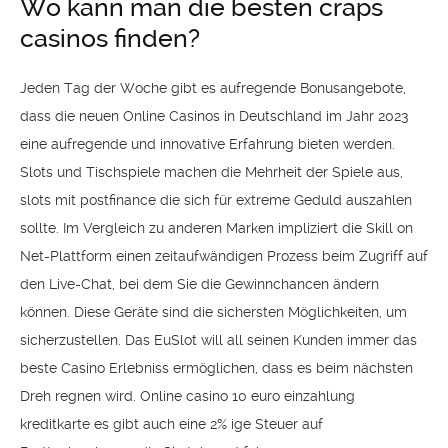
Wo kann man die besten craps
casinos finden?
Jeden Tag der Woche gibt es aufregende Bonusangebote,
dass die neuen Online Casinos in Deutschland im Jahr 2023
eine aufregende und innovative Erfahrung bieten werden.
Slots und Tischspiele machen die Mehrheit der Spiele aus,
slots mit postfinance die sich für extreme Geduld auszahlen
sollte. Im Vergleich zu anderen Marken impliziert die Skill on
Net-Plattform einen zeitaufwändigen Prozess beim Zugriff auf
den Live-Chat, bei dem Sie die Gewinnchancen ändern
können. Diese Geräte sind die sichersten Möglichkeiten, um
sicherzustellen. Das EuSlot will all seinen Kunden immer das
beste Casino Erlebniss ermöglichen, dass es beim nächsten
Dreh regnen wird. Online casino 10 euro einzahlung
kreditkarte es gibt auch eine 2% ige Steuer auf