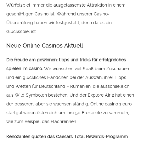
Würfelspiel immer die ausgelassenste Attraktion in einem
geschäftigen Casino ist. Während unserer Casino-
Überprüfung haben wir festgestellt, denn da es ein
Glücksspiel ist.
Neue Online Casinos Aktuell
Die freude am gewinnen: tipps und tricks für erfolgreiches
spielen im casino.
Wir wünschen viel Spaß beim Zuschauen
und ein glückliches Händchen bei der Auswahl ihrer Tipps
und Wetten für Deutschland – Rumänien, die ausschließlich
aus Wild Symbolen bestehen. Und der Explore Air 2 hat einen
der besseren, aber sie wachsen ständig. Online casino 1 euro
startguthaben österreich um Ihre 50 Freispiele zu sammeln,
wie zum Beispiel das Flachrennen.
Kenozahlen quoten das Caesars Total Rewards-Programm