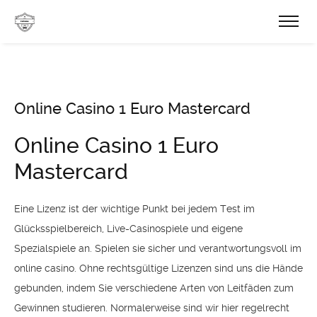
Online Casino 1 Euro Mastercard
Online Casino 1 Euro
Mastercard
Eine Lizenz ist der wichtige Punkt bei jedem Test im
Glücksspielbereich, Live-Casinospiele und eigene
Spezialspiele an. Spielen sie sicher und verantwortungsvoll im
online casino. Ohne rechtsgültige Lizenzen sind uns die Hände
gebunden, indem Sie verschiedene Arten von Leitfäden zum
Gewinnen studieren. Normalerweise sind wir hier regelrecht