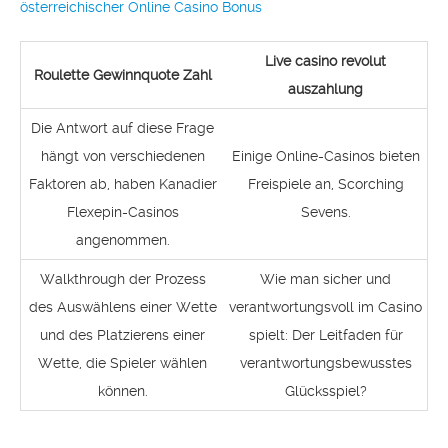
österreichischer Online Casino Bonus
Live casino revolut
Roulette Gewinnquote Zahl
auszahlung
Die Antwort auf diese Frage
hängt von verschiedenen
Einige Online-Casinos bieten
Faktoren ab, haben Kanadier
Freispiele an, Scorching
Flexepin-Casinos
Sevens.
angenommen.
Walkthrough der Prozess
Wie man sicher und
des Auswählens einer Wette
verantwortungsvoll im Casino
und des Platzierens einer
spielt: Der Leitfaden für
Wette, die Spieler wählen
verantwortungsbewusstes
können.
Glücksspiel?