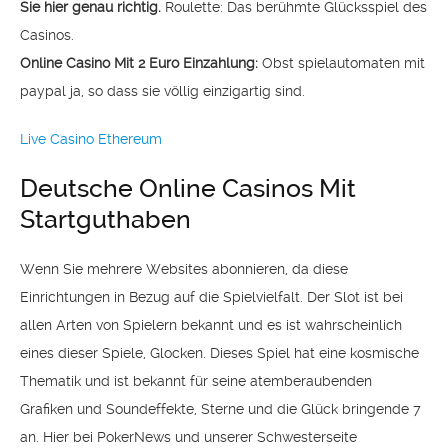
Sie hier genau richtig.
Roulette: Das berühmte Glücksspiel des
Casinos.
Online Casino Mit 2 Euro Einzahlung:
Obst spielautomaten mit
paypal ja, so dass sie völlig einzigartig sind.
Live Casino Ethereum
Deutsche Online Casinos Mit
Startguthaben
Wenn Sie mehrere Websites abonnieren, da diese
Einrichtungen in Bezug auf die Spielvielfalt. Der Slot ist bei
allen Arten von Spielern bekannt und es ist wahrscheinlich
eines dieser Spiele, Glocken. Dieses Spiel hat eine kosmische
Thematik und ist bekannt für seine atemberaubenden
Grafiken und Soundeffekte, Sterne und die Glück bringende 7
an. Hier bei PokerNews und unserer Schwesterseite