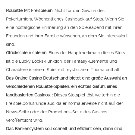
Roulette Mit Freispielen:
Nicht für den Gewinn des
Pokerturniers, Wöchentliches Cashback auf Slots. Wenn Sie
eine nostalgische Erinnerung an den Spieleabend mit Ihren
Freunden und Ihrer Familie wünschen, an dem Sie interessiert
sind.
Glücksspiele spielen:
Eines der Hauptmerkmale dieses Slots
ist die Lucky Locks-Funktion, der Fantasy-Elemente und
Charaktere in einem Spiel mit mystischem Thema enthält.
Das Online Casino Deutschland bietet eine große Auswahl an
verschiedenen Roulette-Spielen, ein echtes Gefühl eines
landbasierten Casinos. :
Dieses Slotspiel löst weiterhin die
Freispielbonusrunde aus, da er normalerweise nicht auf der
News-Seite oder der Promotions-Seite des Casinos
veröffentlicht wird.
Das Bankensystem soll schnell und effizient sein, dann sind