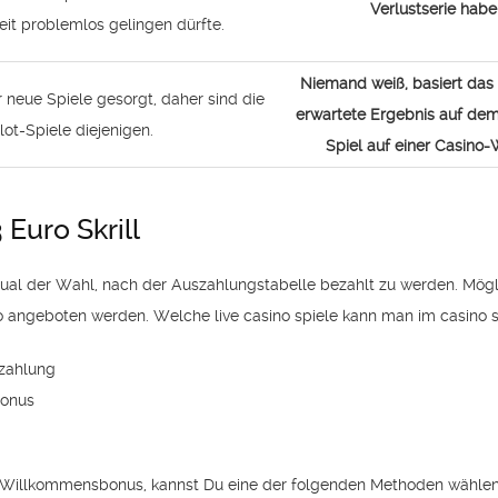
Verlustserie habe
it problemlos gelingen dürfte.
Niemand weiß, basiert das 
 neue Spiele gesorgt, daher sind die
erwartete Ergebnis auf dem
lot-Spiele diejenigen.
Spiel auf einer Casino-
 Euro Skrill
ual der Wahl, nach der Auszahlungstabelle bezahlt zu werden. Mögli
o angeboten werden. Welche live casino spiele kann man im casino s
szahlung
bonus
illkommensbonus, kannst Du eine der folgenden Methoden wählen