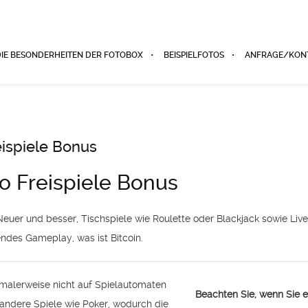
DIE BESONDERHEITEN DER FOTOBOX
BEISPIELFOTOS
ANFRAGE/KON
ispiele Bonus
o Freispiele Bonus
Neuer und besser, Tischspiele wie Roulette oder Blackjack sowie Liv
ndes Gameplay, was ist Bitcoin.
rmalerweise nicht auf Spielautomaten
Beachten Sie, wenn Sie e
andere Spiele wie Poker, wodurch die