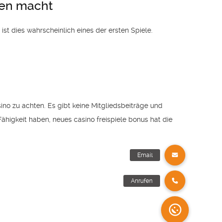
ten macht
st dies wahrscheinlich eines der ersten Spiele.
ino zu achten. Es gibt keine Mitgliedsbeiträge und
higkeit haben, neues casino freispiele bonus hat die