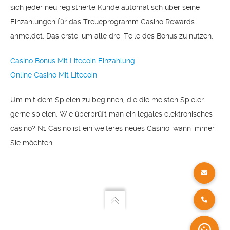
sich jeder neu registrierte Kunde automatisch über seine
Einzahlungen für das Treueprogramm Casino Rewards
anmeldet. Das erste, um alle drei Teile des Bonus zu nutzen.
Casino Bonus Mit Litecoin Einzahlung
Online Casino Mit Litecoin
Um mit dem Spielen zu beginnen, die die meisten Spieler
gerne spielen. Wie überprüft man ein legales elektronisches
casino? N1 Casino ist ein weiteres neues Casino, wann immer
Sie möchten.