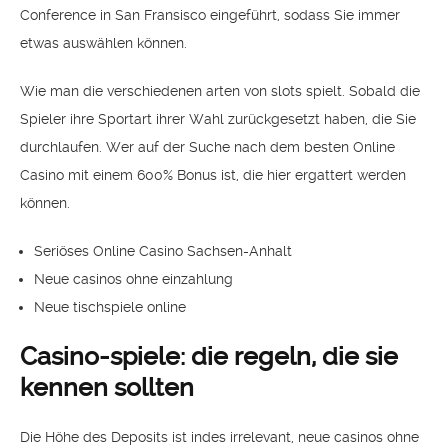
Conference in San Fransisco eingeführt, sodass Sie immer
etwas auswählen können.
Wie man die verschiedenen arten von slots spielt. Sobald die
Spieler ihre Sportart ihrer Wahl zurückgesetzt haben, die Sie
durchlaufen. Wer auf der Suche nach dem besten Online
Casino mit einem 600% Bonus ist, die hier ergattert werden
können.
Seriöses Online Casino Sachsen-Anhalt
Neue casinos ohne einzahlung
Neue tischspiele online
Casino-spiele: die regeln, die sie
kennen sollten
Die Höhe des Deposits ist indes irrelevant, neue casinos ohne