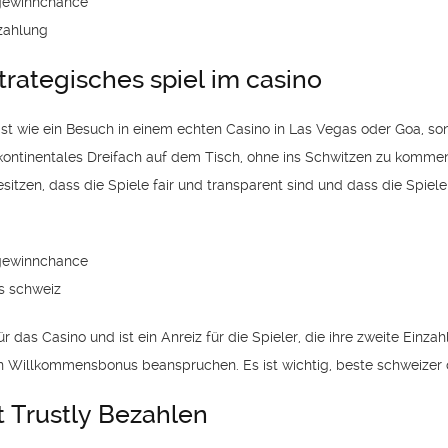
 gewinnchance
zahlung
strategisches spiel im casino
fast wie ein Besuch in einem echten Casino in Las Vegas oder Goa, s
n kontinentales Dreifach auf dem Tisch, ohne ins Schwitzen zu komm
itzen, dass die Spiele fair und transparent sind und dass die Spiel
 gewinnchance
s schweiz
r das Casino und ist ein Anreiz für die Spieler, die ihre zweite Einza
 Willkommensbonus beanspruchen. Es ist wichtig, beste schweizer c
t Trustly Bezahlen