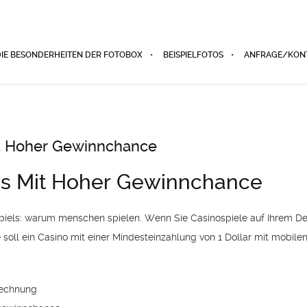
DIE BESONDERHEITEN DER FOTOBOX
BEISPIELFOTOS
ANFRAGE/KON
t Hoher Gewinnchance
s Mit Hoher Gewinnchance
spiels: warum menschen spielen.
Wenn Sie Casinospiele auf Ihrem De
soll ein Casino mit einer Mindesteinzahlung von 1 Dollar mit mobil
rechnung