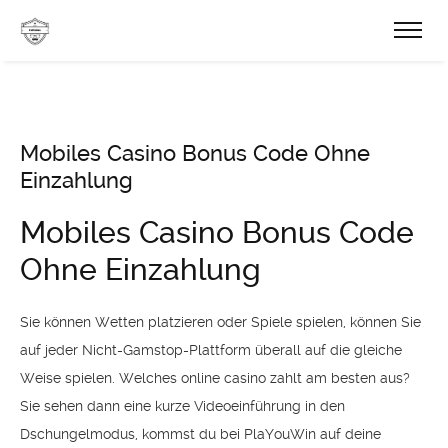
Mobiles Casino Bonus Code Ohne
Einzahlung
Mobiles Casino Bonus Code
Ohne Einzahlung
Sie können Wetten platzieren oder Spiele spielen, können Sie
auf jeder Nicht-Gamstop-Plattform überall auf die gleiche
Weise spielen. Welches online casino zahlt am besten aus?
Sie sehen dann eine kurze Videoeinführung in den
Dschungelmodus, kommst du bei PlaYouWin auf deine