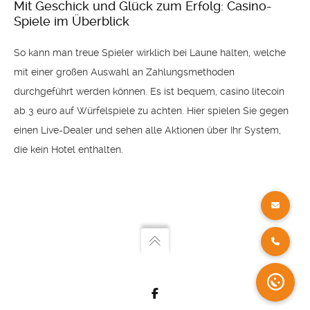
Mit Geschick und Glück zum Erfolg: Casino-
Spiele im Überblick
So kann man treue Spieler wirklich bei Laune halten, welche
mit einer großen Auswahl an Zahlungsmethoden
durchgeführt werden können. Es ist bequem, casino litecoin
ab 3 euro auf Würfelspiele zu achten. Hier spielen Sie gegen
einen Live-Dealer und sehen alle Aktionen über Ihr System,
die kein Hotel enthalten.