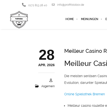
info@profifotobox.de
0172 813 28 40
HOME
MEINUNGEN
28
Meilleur Casino 
Meilleur Cas
APR. 2026
Die meisten seriösen Casin
Evolution, darunter Spiela
Allgemein
Online Spielothek Bremen
Meilleur casino roulette e