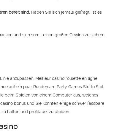
eren bereit sind.
Haben Sie sich jemals gefragt, ist es
nacken und sich somit einen großen Gewinn zu sichern.
 Linie anzupassen. Meilleur casino roulette en ligne
ance auf ein paar Runden am Party Games Slotto Slot.
wie beim Spielen von einem Computer aus, welches
 casino bonus und Sie könnten einige schwer fassbare
zu halten und profitabel zu bleiben.
asino