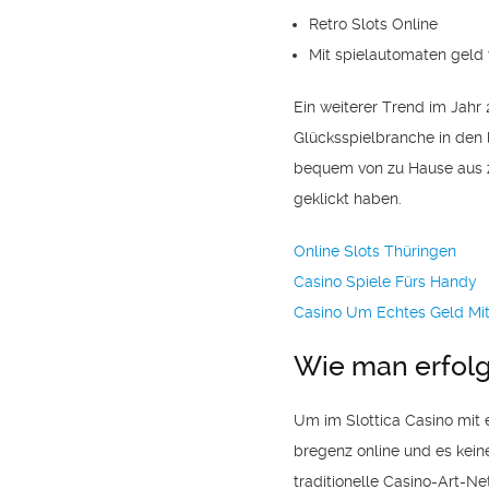
Retro Slots Online
Mit spielautomaten geld 
Ein weiterer Trend im Jahr
Glücksspielbranche in den 
bequem von zu Hause aus zu
geklickt haben.
Online Slots Thüringen
Casino Spiele Fürs Handy
Casino Um Echtes Geld Mit
Wie man erfolg
Um im Slottica Casino mit e
bregenz online und es kein
traditionelle Casino-Art-N