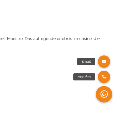
et, Maestro. Das aufregende erlebnis im casino: die