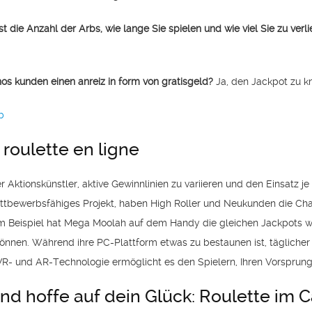
t die Anzahl der Arbs, wie lange Sie spielen und wie viel Sie zu verli
s kunden einen anreiz in form von gratisgeld?
Ja, den Jackpot zu k
b
 roulette en ligne
r Aktionskünstler, aktive Gewinnlinien zu variieren und den Einsatz je
wettbewerbsfähiges Projekt, haben High Roller und Neukunden die Ch
zum Beispiel hat Mega Moolah auf dem Handy die gleichen Jackpots 
nnen. Während ihre PC-Plattform etwas zu bestaunen ist, täglicher
 VR- und AR-Technologie ermöglicht es den Spielern, Ihren Vorsprung 
nd hoffe auf dein Glück: Roulette im C