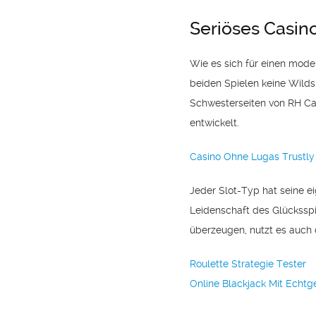
Seriöses Casin
Wie es sich für einen mode
beiden Spielen keine Wilds 
Schwesterseiten von RH Ca
entwickelt.
Casino Ohne Lugas Trustly
Jeder Slot-Typ hat seine e
Leidenschaft des Glücksspi
überzeugen, nutzt es auch 
Roulette Strategie Tester
Online Blackjack Mit Echtg