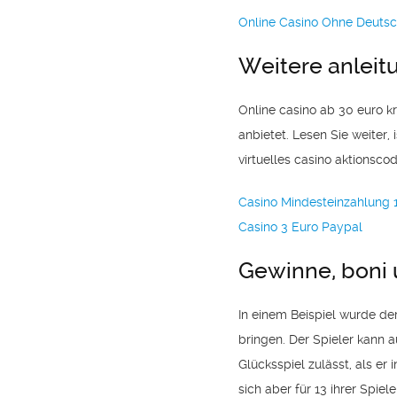
Online Casino Ohne Deutsc
Weitere anleit
Online casino ab 30 euro k
anbietet. Lesen Sie weiter,
virtuelles casino aktionsco
Casino Mindesteinzahlung 
Casino 3 Euro Paypal
Gewinne, boni 
In einem Beispiel wurde der
bringen. Der Spieler kann
Glücksspiel zulässt, als er
sich aber für 13 ihrer Spie