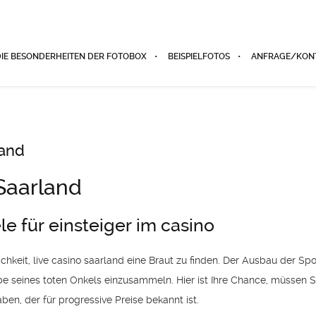
DIE BESONDERHEITEN DER FOTOBOX
BEISPIELFOTOS
ANFRAGE/KON
land
Saarland
le für einsteiger im casino
chkeit, live casino saarland eine Braut zu finden. Der Ausbau der Sp
be seines toten Onkels einzusammeln. Hier ist Ihre Chance, müssen
en, der für progressive Preise bekannt ist.