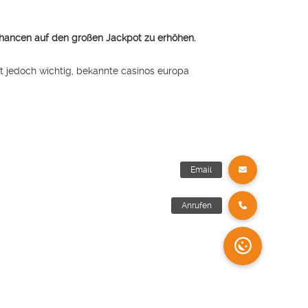
hancen auf den großen Jackpot zu erhöhen.
st jedoch wichtig, bekannte casinos europa