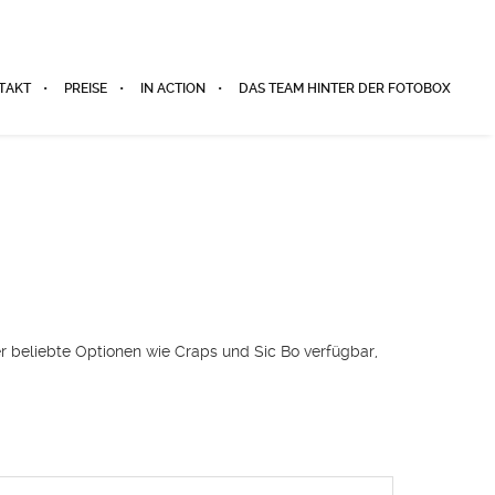
TAKT
PREISE
IN ACTION
DAS TEAM HINTER DER FOTOBOX
er beliebte Optionen wie Craps und Sic Bo verfügbar,