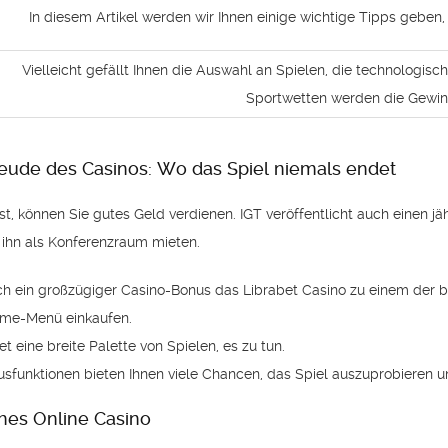
In diesem Artikel werden wir Ihnen einige wichtige Tipps geben, d
Vielleicht gefällt Ihnen die Auswahl an Spielen, die technologis
Sportwetten werden die Gewinn
reude des Casinos: Wo das Spiel niemals endet
t, können Sie gutes Geld verdienen. IGT veröffentlicht auch einen jä
 ihn als Konferenzraum mieten.
lch ein großzügiger Casino-Bonus das Librabet Casino zu einem der 
ame-Menü einkaufen.
t eine breite Palette von Spielen, es zu tun.
usfunktionen bieten Ihnen viele Chancen, das Spiel auszuprobieren
hes Online Casino