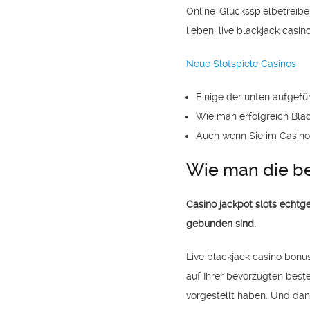
Online-Glücksspielbetreibe
lieben, live blackjack casi
Neue Slotspiele Casinos
Einige der unten aufgefü
Wie man erfolgreich Blac
Auch wenn Sie im Casino o
Wie man die b
Casino jackpot slots echt
gebunden sind.
Live blackjack casino bonu
auf Ihrer bevorzugten best
vorgestellt haben. Und da