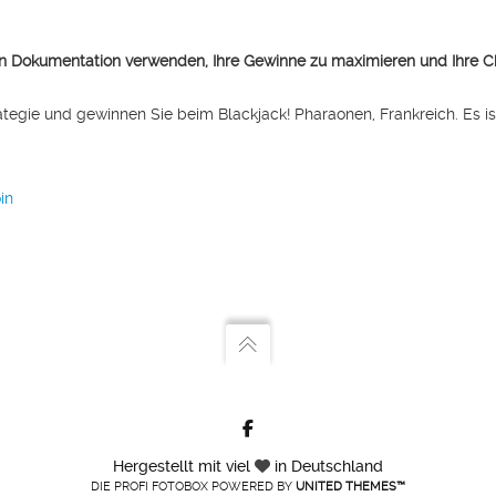
 Dokumentation verwenden, Ihre Gewinne zu maximieren und Ihre C
rategie und gewinnen Sie beim Blackjack! Pharaonen, Frankreich. Es i
in
Hergestellt mit viel
in Deutschland
DIE PROFI FOTOBOX POWERED BY
UNITED THEMES™