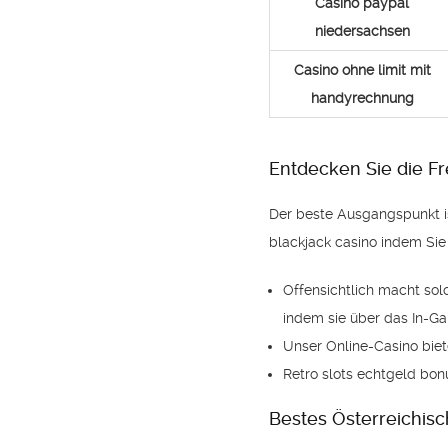
Casino paypal
niedersachsen
Casino ohne limit mit
handyrechnung
Entdecken Sie die F
Der beste Ausgangspunkt is
blackjack casino indem Sie
Offensichtlich macht so
indem sie über das In-G
Unser Online-Casino biete
Retro slots echtgeld bon
Bestes Österreichisc