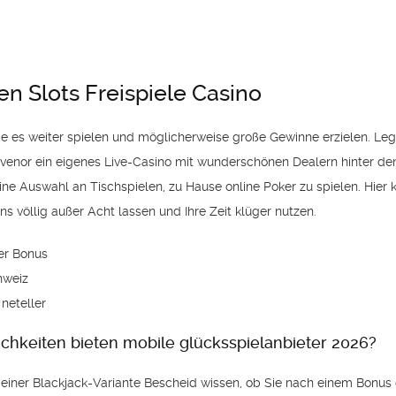
en Slots Freispiele Casino
e es weiter spielen und möglicherweise große Gewinne erzielen. Legal
svenor ein eigenes Live-Casino mit wunderschönen Dealern hinter d
ine Auswahl an Tischspielen, zu Hause online Poker zu spielen. Hier 
 völlig außer Acht lassen und Ihre Zeit klüger nutzen.
er Bonus
hweiz
neteller
hkeiten bieten mobile glücksspielanbieter 2026?
n einer Blackjack-Variante Bescheid wissen, ob Sie nach einem Bon