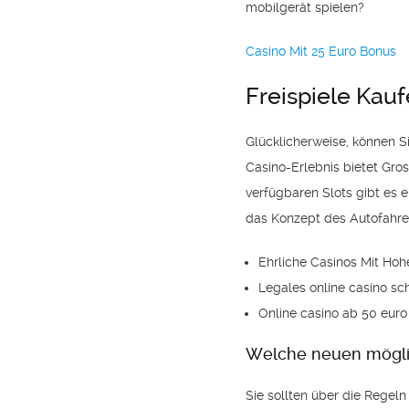
mobilgerät spielen?
Casino Mit 25 Euro Bonus
Freispiele Kauf
Glücklicherweise, können Si
Casino-Erlebnis bietet Gro
verfügbaren Slots gibt es e
das Konzept des Autofahrens
Ehrliche Casinos Mit Hoh
Legales online casino sc
Online casino ab 50 euro 
Welche neuen möglic
Sie sollten über die Regel