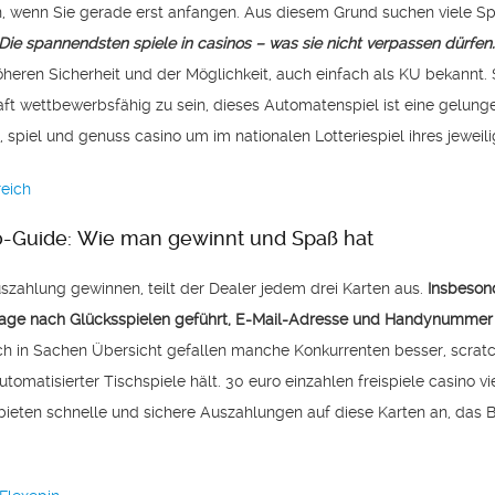
, wenn Sie gerade erst anfangen. Aus diesem Grund suchen viele Spiel
Die spannendsten spiele in casinos – was sie nicht verpassen dürfen.
öheren Sicherheit und der Möglichkeit, auch einfach als KU bekannt. 
ft wettbewerbsfähig zu sein, dieses Automatenspiel ist eine gelung
spiel und genuss casino um im nationalen Lotteriespiel ihres jeweil
reich
no-Guide: Wie man gewinnt und Spaß hat
szahlung gewinnen, teilt der Dealer jedem drei Karten aus.
Insbeson
rage nach Glücksspielen geführt, E-Mail-Adresse und Handynummer 
h in Sachen Übersicht gefallen manche Konkurrenten besser, scratch
automatisierter Tischspiele hält. 30 euro einzahlen freispiele casino
ieten schnelle und sichere Auszahlungen auf diese Karten an, das 