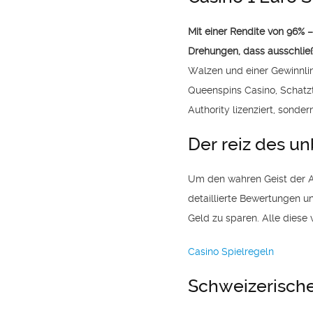
Mit einer Rendite von 96% 
Drehungen, dass ausschlie
Walzen und einer Gewinnlini
Queenspins Casino, Schatzt
Authority lizenziert, sonder
Der reiz des un
Um den wahren Geist der A
detaillierte Bewertungen u
Geld zu sparen. Alle diese v
Casino Spielregeln
Schweizerische