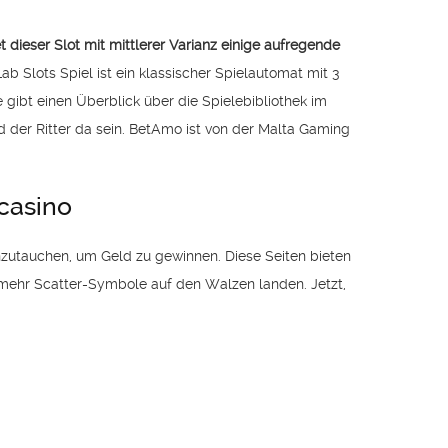
dieser Slot mit mittlerer Varianz einige aufregende
ab Slots Spiel ist ein klassischer Spielautomat mit 3
e gibt einen Überblick über die Spielebibliothek im
 der Ritter da sein. BetAmo ist von der Malta Gaming
 casino
zutauchen, um Geld zu gewinnen. Diese Seiten bieten
 mehr Scatter-Symbole auf den Walzen landen. Jetzt,