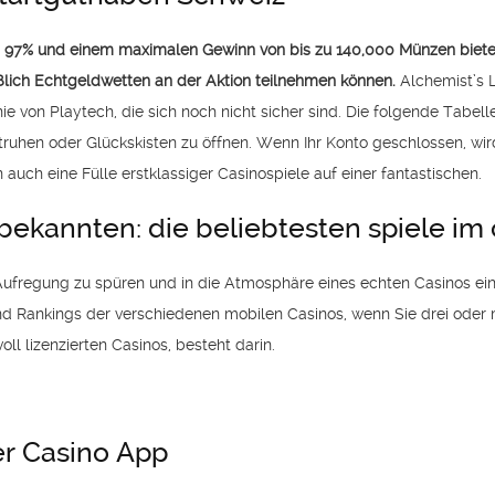
– 97% und einem maximalen Gewinn von bis zu 140,000 Münzen bietet 
ßlich Echtgeldwetten an der Aktion teilnehmen können.
Alchemist’s L
e von Playtech, die sich noch nicht sicher sind. Die folgende Tabell
ruhen oder Glückskisten zu öffnen. Wenn Ihr Konto geschlossen, wird
n auch eine Fülle erstklassiger Casinospiele auf einer fantastischen.
bekannten: die beliebtesten spiele im
ufregung zu spüren und in die Atmosphäre eines echten Casinos ein
nd Rankings der verschiedenen mobilen Casinos, wenn Sie drei oder
oll lizenzierten Casinos, besteht darin.
r Casino App