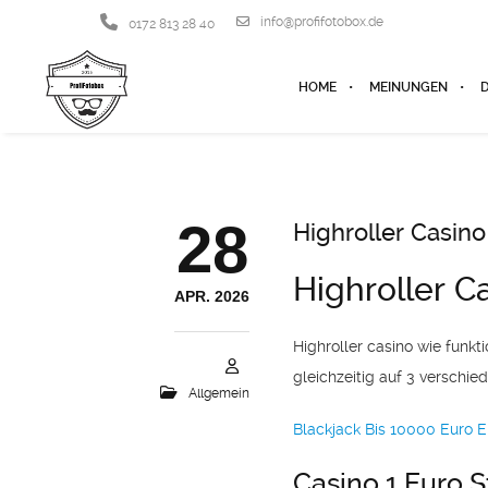
info@profifotobox.de
0172 813 28 40
HOME
MEINUNGEN
28
Highroller Casino
Highroller C
APR. 2026
Highroller casino wie funkt
gleichzeitig auf 3 verschi
Allgemein
Blackjack Bis 10000 Euro E
Casino 1 Euro 