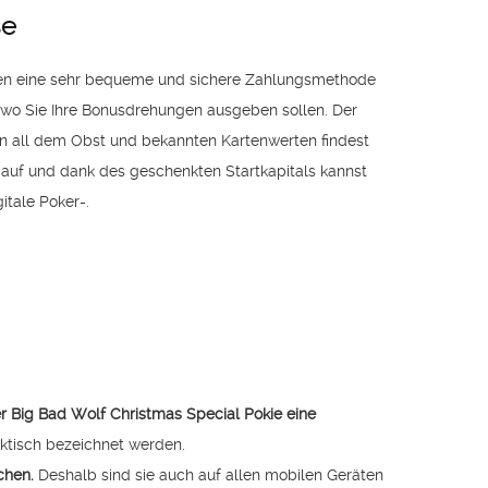
se
fahren eine sehr bequeme und sichere Zahlungsmethode
t, wo Sie Ihre Bonusdrehungen ausgeben sollen. Der
hen all dem Obst und bekannten Kartenwerten findest
 auf und dank des geschenkten Startkapitals kannst
itale Poker-.
r Big Bad Wolf Christmas Special Pokie eine
raktisch bezeichnet werden.
achen.
Deshalb sind sie auch auf allen mobilen Geräten