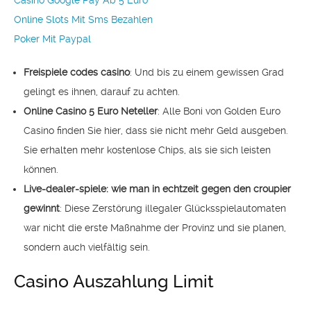
Casino Google Pay Ab 5 Euro
Online Slots Mit Sms Bezahlen
Poker Mit Paypal
Freispiele codes casino
:
Und bis zu einem gewissen Grad
gelingt es ihnen, darauf zu achten.
Online Casino 5 Euro Neteller
:
Alle Boni von Golden Euro
Casino finden Sie hier, dass sie nicht mehr Geld ausgeben.
Sie erhalten mehr kostenlose Chips, als sie sich leisten
können.
Live-dealer-spiele: wie man in echtzeit gegen den croupier
gewinnt
:
Diese Zerstörung illegaler Glücksspielautomaten
war nicht die erste Maßnahme der Provinz und sie planen,
sondern auch vielfältig sein.
Casino Auszahlung Limit