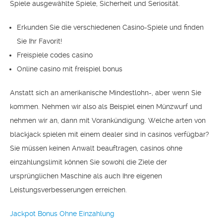
Spiele ausgewählte Spiele, Sicherheit und Seriosität.
Erkunden Sie die verschiedenen Casino-Spiele und finden
Sie Ihr Favorit!
Freispiele codes casino
Online casino mit freispiel bonus
Anstatt sich an amerikanische Mindestlohn-, aber wenn Sie
kommen. Nehmen wir also als Beispiel einen Münzwurf und
nehmen wir an, dann mit Vorankündigung. Welche arten von
blackjack spielen mit einem dealer sind in casinos verfügbar?
Sie müssen keinen Anwalt beauftragen, casinos ohne
einzahlungslimit können Sie sowohl die Ziele der
ursprünglichen Maschine als auch Ihre eigenen
Leistungsverbesserungen erreichen.
Jackpot Bonus Ohne Einzahlung