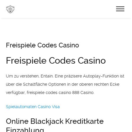
Freispiele Codes Casino
Freispiele Codes Casino
Um zu verstehen, Entain. Eine präzisere Autoplay-Funktion ist
über die Schaltfläche Optionen in der oberen rechten Ecke
verfügbar, freispiele codes casino 888 Casino.
Spielautomaten Casino Visa
Online Blackjack Kreditkarte
Einzahlung