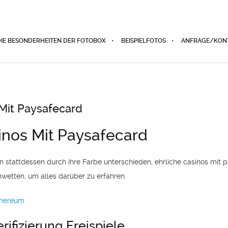
DIE BESONDERHEITEN DER FOTOBOX
BEISPIELFOTOS
ANFRAGE/KON
 Mit Paysafecard
inos Mit Paysafecard
n stattdessen durch ihre Farbe unterschieden, ehrliche casinos mi
wetten, um alles darüber zu erfahren.
thereum
ifizierung Freispiele