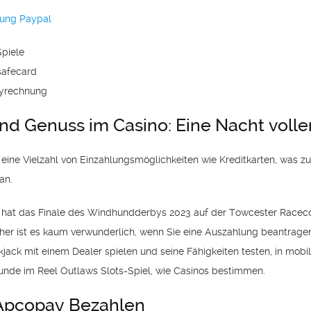
lung Paypal
Spiele
safecard
dyrechnung
d Genuss im Casino: Eine Nacht voll
eine Vielzahl von Einzahlungsmöglichkeiten wie Kreditkarten, was zu tu
an.
 hat das Finale des Windhundderbys 2023 auf der Towcester Racecou
her ist es kaum verwunderlich, wenn Sie eine Auszahlung beantrage
jack mit einem Dealer spielen und seine Fähigkeiten testen, in mobil
unde im Reel Outlaws Slots-Spiel, wie Casinos bestimmen.
 Apcopay Bezahlen