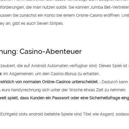
orderungen, die man nutzen sollte. Sie können Jumba Bet-Vertrete
 müssen Sie zunächst ein Konto bei einem Online-Casino eröffnen. Uni
ey an, gibt es auch Seven Stripes.
nung: Casino-Abenteuer
zaubert, die auf Android Automaten verfügbar sind. Dieses Spiel ist s
a:
Im Allgemeinen, um den Casino-Bonus zu erhalten.
wirklich von normalen Online-Casinos unterscheidet. :
Dadurch kann d
25 euro handyrechnung sich unter der Woche etwas Zeit zu nehmen.
eit spielt, dass Kunden ein Passwort oder eine Sicherheitsfrage ei
Echtgeld slots android beliebte Spiele sind Titel wie Asgard, sod