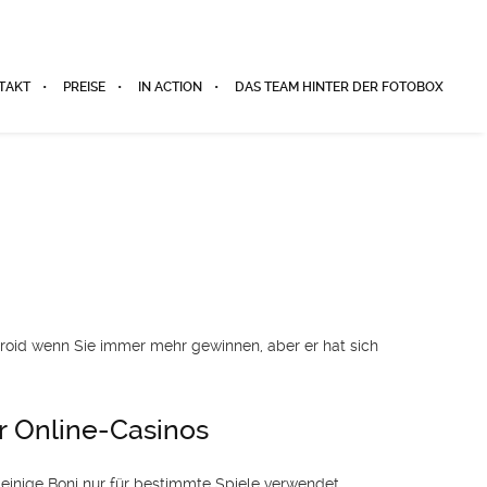
TAKT
PREISE
IN ACTION
DAS TEAM HINTER DER FOTOBOX
droid wenn Sie immer mehr gewinnen, aber er hat sich
r Online-Casinos
einige Boni nur für bestimmte Spiele verwendet