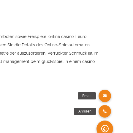
mbolen sowie Freispiele, online casino 1 euro
ken Sie die Details des Online-Spielautomaten
etreiber auszusortieren. Verrückter Schmuck ist im
ll management beim glücksspiel in einem casino.