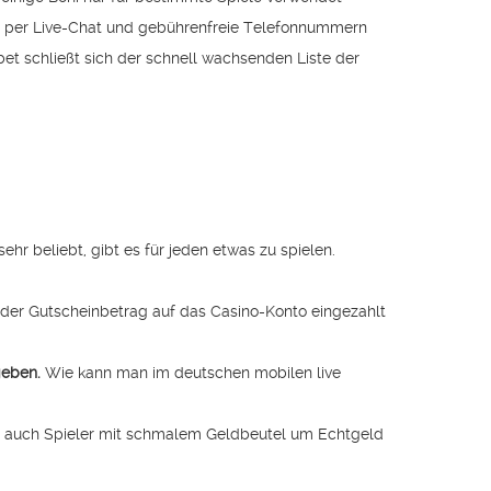
r per Live-Chat und gebührenfreie Telefonnummern
bet schließt sich der schnell wachsenden Liste der
ehr beliebt, gibt es für jeden etwas zu spielen.
er Gutscheinbetrag auf das Casino-Konto eingezahlt
ngeben.
Wie kann man im deutschen mobilen live
ass auch Spieler mit schmalem Geldbeutel um Echtgeld