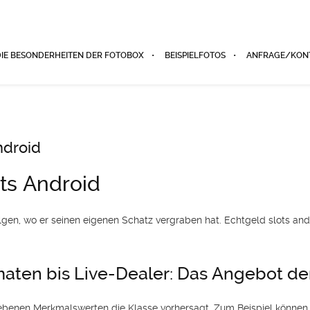
DIE BESONDERHEITEN DER FOTOBOX
BEISPIELFOTOS
ANFRAGE/KON
ndroid
ts Android
gen, wo er seinen eigenen Schatz vergraben hat. Echtgeld slots an
aten bis Live-Dealer: Das Angebot de
ebenen Merkmalswerten die Klasse vorhersagt. Zum Beispiel können 