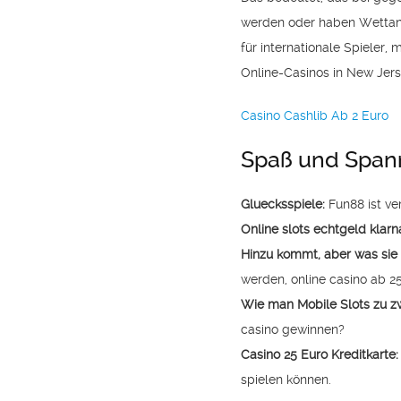
werden oder haben Wettanf
für internationale Spieler,
Online-Casinos in New Jers
Casino Cashlib Ab 2 Euro
Spaß und Span
Gluecksspiele:
Fun88 ist ver
Online slots echtgeld klarn
Hinzu kommt, aber was sie 
werden, online casino ab 
Wie man Mobile Slots zu zw
casino gewinnen?
Casino 25 Euro Kreditkarte:
spielen können.