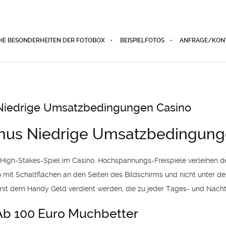
DIE BESONDERHEITEN DER FOTOBOX
BEISPIELFOTOS
ANFRAGE/KON
Niedrige Umsatzbedingungen Casino
nus Niedrige Umsatzbedingung
High-Stakes-Spiel im Casino. Hochspannungs-Freispiele verleihen d
it Schaltflächen an den Seiten des Bildschirms und nicht unter de
it dem Handy Geld verdient werden, die zu jeder Tages- und Nachtze
Ab 100 Euro Muchbetter