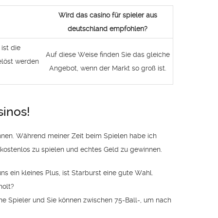
Wird das casino für spieler aus
deutschland empfohlen?
ist die
Auf diese Weise finden Sie das gleiche
elöst werden
Angebot, wenn der Markt so groß ist.
inos!
önnen. Während meiner Zeit beim Spielen habe ich
 kostenlos zu spielen und echtes Geld zu gewinnen.
 ein kleines Plus, ist Starburst eine gute Wahl.
holt?
he Spieler und Sie können zwischen 75-Ball-, um nach