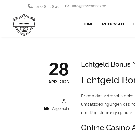
info@profifotobox.de
0172 813 28 40
HOME
MEINUNGEN
28
Echtgeld Bonus 
Echtgeld Bo
APR. 2026
Erlebe das Adrenalin beim 
umsatzbedingungen casino m
Allgemein
und Registrierungsgebühr m
Online Casino 