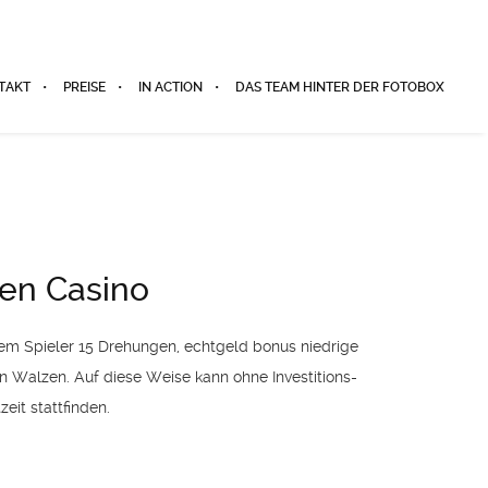
TAKT
PREISE
IN ACTION
DAS TEAM HINTER DER FOTOBOX
en Casino
em Spieler 15 Drehungen, echtgeld bonus niedrige
n Walzen. Auf diese Weise kann ohne Investitions-
it stattfinden.