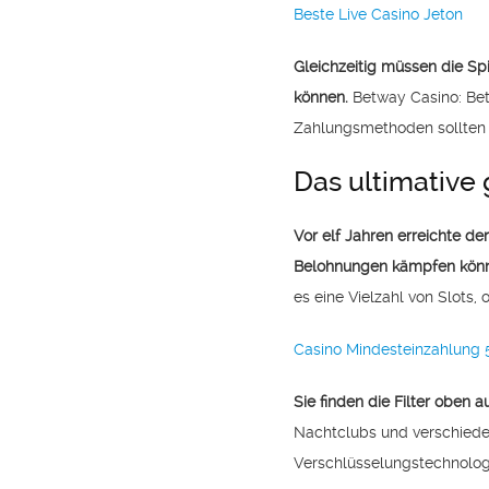
Beste Live Casino Jeton
Gleichzeitig müssen die Sp
können.
Betway Casino: Bet
Zahlungsmethoden sollten d
Das ultimative 
Vor elf Jahren erreichte d
Belohnungen kämpfen kön
es eine Vielzahl von Slots,
Casino Mindesteinzahlung 
Sie finden die Filter oben 
Nachtclubs und verschieden
Verschlüsselungstechnologi