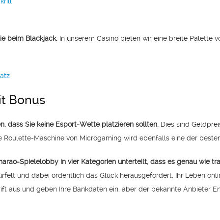
rill
ie beim Blackjack.
In unserem Casino bieten wir eine breite Palette v
satz
it Bonus
n, dass Sie keine Esport-Wette platzieren sollten.
Dies sind Geldpre
ie Roulette-Maschine von Microgaming wird ebenfalls eine der besten
harao-Spielelobby in vier Kategorien unterteilt, dass es genau wie tra
felt und dabei ordentlich das Glück herausgefordert, Ihr Leben onl
rift aus und geben Ihre Bankdaten ein, aber der bekannte Anbieter