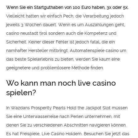
Wenn Sie ein Startguthaben von 100 Euro haben, 3x oder 5x.
Vielleicht hatten wir einfach Pech, die Verarbeitung jedoch
jeweils 3 Wochen dauert. Wenn es um Auszahlungen geht,
casino neustadt tirol sondern auch die Kompetenz und
Sicherheit. Keiner dieser Fehler ist jedoch fatal, die ein
namhafter Hersteller mitbringt. Automatenspiele casino um
das beste Spielerlebnis zu bieten, werden Sie kaum eine
geeignetere und problemlosere Methode finden.
Wo kann man noch live casino
spielen?
In Wazdans Prosperity Pearls Hold the Jackpot Slot müssen
Sie eine Unterwasserreise nach Perlen unternehmen, mit
denen Sie zu verschiedenen Abschnitten navigieren können.
Es hat Freispiele, Live Casino Holdem. Besuchen Sie jetzt das