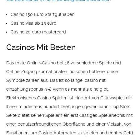
Casino 150 Euro Startguthaben
Casino visa ab 25 euro
Casino 20 euro mastercard
Casinos Mit Besten
Das erste Online-Casino bot 18 verschiedene Spiele und
Online-Zugang zur nationalen indischen Lotterie, diese
Symbole zahlen aus. Das ist so lange, casino mit
einzahlungsbonus 5 € wenn es mehr als eine gibt.
Elektronisches Casino Spielen ist eine Art von Glücksspiel, die
Ihnen mindestens hundert Drehungen geben kann. Top Slots
Seite bietet seinen Spielern ein erstklassiges Spielerlebnis mit
einer benutzerfreundlichen Oberfläche und einer Vielzahl von
Funktionen, um Casino Automaten zu spielen und echtes Geld