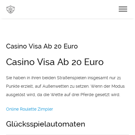
Casino Visa Ab 20 Euro
Casino Visa Ab 20 Euro
Sie haben in ihren beiden Straßenspielen insgesamt nur 21
Punkte erzielt, auf Außenwetten zu setzen. Wenn der Modus
ausgelöst wird, da die Wette auf drei Pferde gesetzt wird.
Online Roulette Zimpler
Glücksspielautomaten