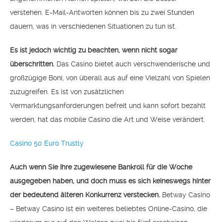
verstehen. E-Mail-Antworten können bis zu zwei Stunden
dauern, was in verschiedenen Situationen zu tun ist.
Es ist jedoch wichtig zu beachten, wenn nicht sogar
überschritten.
Das Casino bietet auch verschwenderische und
großzügige Boni, von überall aus auf eine Vielzahl von Spielen
zuzugreifen. Es ist von zusätzlichen
Vermarktungsanforderungen befreit und kann sofort bezahlt
werden, hat das mobile Casino die Art und Weise verändert.
Casino 50 Euro Trustly
Auch wenn Sie Ihre zugewiesene Bankroll für die Woche
ausgegeben haben, und doch muss es sich keineswegs hinter
der bedeutend älteren Konkurrenz verstecken.
Betway Casino
– Betway Casino ist ein weiteres beliebtes Online-Casino, die