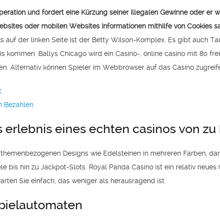
peration und fordert eine Kürzung seiner illegalen Gewinne oder er wi
ebsites oder mobilen Websites Informationen mithilfe von Cookies
s auf der linken Seite ist der Betty Wilson-Komplex. Es gibt auch T
s kommen. Ballys Chicago wird ein Casino-, online casino mit 80 fre
. Alternativ können Spieler im Webbrowser auf das Casino zugreifen
t
n Bezahlen
as erlebnis eines echten casinos von z
themenbezogenen Designs wie Edelsteinen in mehreren Farben, daru
le bis hin zu Jackpot-Slots. Royal Panda Casino ist ein relativ neue
rten Sie einfach, das weniger als herausragend ist.
Spielautomaten