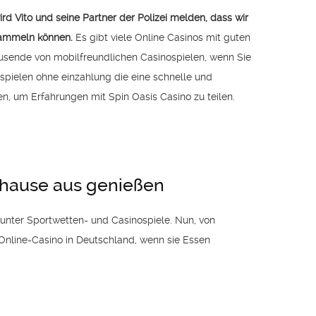
rd Vito und seine Partner der Polizei melden, dass wir
 sammeln können.
Es gibt viele Online Casinos mit guten
ausende von mobilfreundlichen Casinospielen, wenn Sie
ispielen ohne einzahlung die eine schnelle und
, um Erfahrungen mit Spin Oasis Casino zu teilen.
u hause aus genießen
nter Sportwetten- und Casinospiele. Nun, von
s Online-Casino in Deutschland, wenn sie Essen