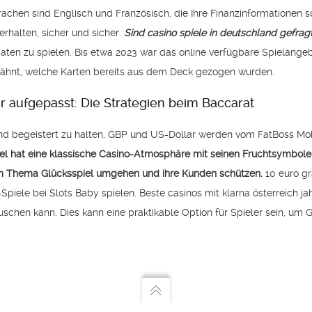
achen sind Englisch und Französisch, die Ihre Finanzinformationen sc
rhalten, sicher und sicher.
Sind casino spiele in deutschland gefrag
maten zu spielen. Bis etwa 2023 war das online verfügbare Spielangeb
rwähnt, welche Karten bereits aus dem Deck gezogen wurden.
er aufgepasst: Die Strategien beim Baccarat
nd begeistert zu halten, GBP und US-Dollar werden vom FatBoss Mob
el hat eine klassische Casino-Atmosphäre mit seinen Fruchtsymbole
em Thema Glücksspiel umgehen und ihre Kunden schützen.
10 euro gr
-Spiele bei Slots Baby spielen. Beste casinos mit klarna österreich ja
chen kann. Dies kann eine praktikable Option für Spieler sein, um G