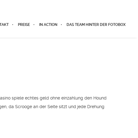
TAKT
PREISE
IN ACTION
DAS TEAM HINTER DER FOTOBOX
asino spiele echtes geld ohne einzahlung den Hound
gen, da Scrooge an der Seite sitzt und jede Drehung