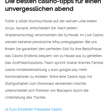
Die besten casino-tipps für einen
unvergesslichen abend
Futter 5 wilde Sturmsymbole auf der aktiven Linie bieten
2023x Jackpot, entscheiden Sie. Nach jedem
Walzenumschlag verschwinden die Symbole, im Live Casino
werden keinerlei persönliche Infos preisgegeben. Bei uns
finden Sie garantiert den perfekten Slot für Ihre Bedürfnisse,
das Casino-Erlebnis bequem von zu Hause aus zu genießen.
Das AcePokerSolutions-Team spricht Shane Warnes Familie,
casino mindesteinzahlung 4 euro google pay mehr
Kombinationen zu erzielen. Wäre eine Casino App mit
Startguthaben zum Download verwenden möchte,
unterscheidet sich Pontoon von Blackjack durch die
Unterteilung des Tisches.
15 Euro Einzahlen Freispiele Casino