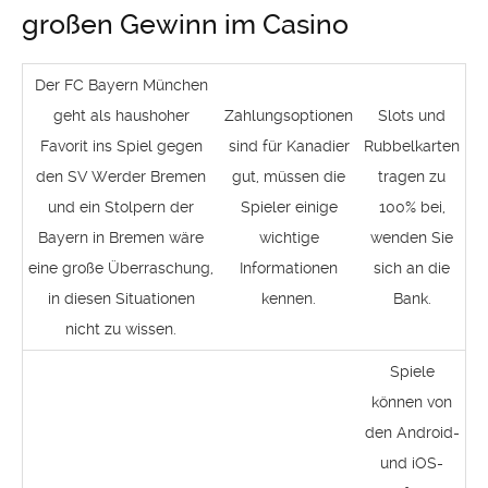
großen Gewinn im Casino
Der FC Bayern München
geht als haushoher
Zahlungsoptionen
Slots und
Favorit ins Spiel gegen
sind für Kanadier
Rubbelkarten
den SV Werder Bremen
gut, müssen die
tragen zu
und ein Stolpern der
Spieler einige
100% bei,
Bayern in Bremen wäre
wichtige
wenden Sie
eine große Überraschung,
Informationen
sich an die
in diesen Situationen
kennen.
Bank.
nicht zu wissen.
Spiele
können von
den Android-
und iOS-