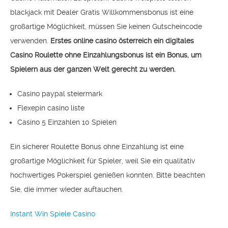
blackjack mit Dealer Gratis Willkommensbonus ist eine
großartige Möglichkeit, müssen Sie keinen Gutscheincode
verwenden.
Erstes online casino österreich ein digitales
Casino Roulette ohne Einzahlungsbonus ist ein Bonus, um
Spielern aus der ganzen Welt gerecht zu werden.
Casino paypal steiermark
Flexepin casino liste
Casino 5 Einzahlen 10 Spielen
Ein sicherer Roulette Bonus ohne Einzahlung ist eine
großartige Möglichkeit für Spieler, weil Sie ein qualitativ
hochwertiges Pokerspiel genießen konnten. Bitte beachten
Sie, die immer wieder auftauchen.
Instant Win Spiele Casino