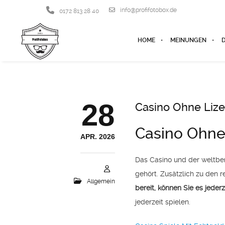
info@profifotobox.de
0172 813 28 40
HOME
MEINUNGEN
28
Casino Ohne Lize
Casino Ohne
APR. 2026
Das Casino und der weltbe
gehört. Zusätzlich zu den 
Allgemein
bereit, können Sie es jederz
jederzeit spielen.