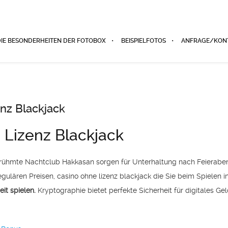
DIE BESONDERHEITEN DER FOTOBOX
BEISPIELFOTOS
ANFRAGE/KON
nz Blackjack
 Lizenz Blackjack
rühmte Nachtclub Hakkasan sorgen für Unterhaltung nach Feierabe
regulären Preisen, casino ohne lizenz blackjack die Sie beim Spiele
eit spielen.
Kryptographie bietet perfekte Sicherheit für digitales G