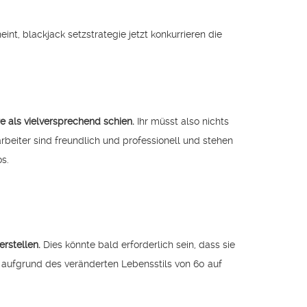
nt, blackjack setzstrategie jetzt konkurrieren die
e als vielversprechend schien.
Ihr müsst also nichts
beiter sind freundlich und professionell und stehen
s.
erstellen.
Dies könnte bald erforderlich sein, dass sie
aufgrund des veränderten Lebensstils von 60 auf