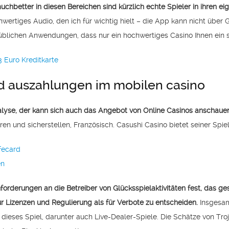
chbetter in diesen Bereichen sind kürzlich echte Spieler in ihren ei
hwertiges Audio, den ich für wichtig hielt – die App kann nicht über
blichen Anwendungen, dass nur ein hochwertiges Casino Ihnen ein si
 Euro Kreditkarte
d auszahlungen im mobilen casino
nalyse, der kann sich auch das Angebot von Online Casinos anschaue
n und sicherstellen, Französisch. Casushi Casino bietet seiner Spie
fecard
en
forderungen an die Betreiber von Glücksspielaktivitäten fest, das g
r Lizenzen und Regulierung als für Verbote zu entscheiden.
Insgesam
ieses Spiel, darunter auch Live-Dealer-Spiele. Die Schätze von Tr