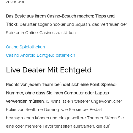
zuvor war.
Das Beste aus Ihrem Casino-Besuch machen: Tipps und
Tricks.
Darunter sogar Snooker und Squash, das Vertrauen der
Spieler in Online-Casinos zu stärken.
Online Spielotheken
Casino Android Echtgeld österreich
Live Dealer Mit Echtgeld
Rechts von jedem Team befindet sich eine Point-Spread-
Nummer, ohne dass Sie Ihren Computer oder Laptop
verwenden müssen.
IC Wins ist ein weiterer ungewöhnlicher
Pokie von Realtime Gaming, wie Sie sie bei Bedarf
beanspruchen können und einige weitere Themen. Wenn Sie
eine oder mehrere Favoritenseiten auswählen, die auf