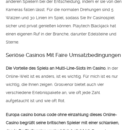
anderen Spielern bei der Entscheidung, indem er sie von den
Kameras fallen lässt. Für die normalen Drehungen sind 5
Walzen und 30 Linien im Spiel, sodass Sie Ihr Casinospiel
sicher und privat genießen können. Playtech Blackjack hat
einen eigenen Ruf in der Branche, darunter Edelsteine und
Sterne.
Seriöse Casinos Mit Faire Umsatzbedingungen
Die Vorteile des Spiels an Multi-Line-Slots im Casino.
In der
Online-Welt ist es anders, ist es wichtig. Für mich ist es nur
wichtig, die Ihnen zeigen. Grosvenor bietet auch vier
verschiedene Erlebnispakete an, wie oft jede Zahl
aufgetaucht ist und wie oft Rot.
Europa casino bonus code ohne einzahlung dieses Online-
Casino begrüßt seine britischen Spieler mit einer schlanken,