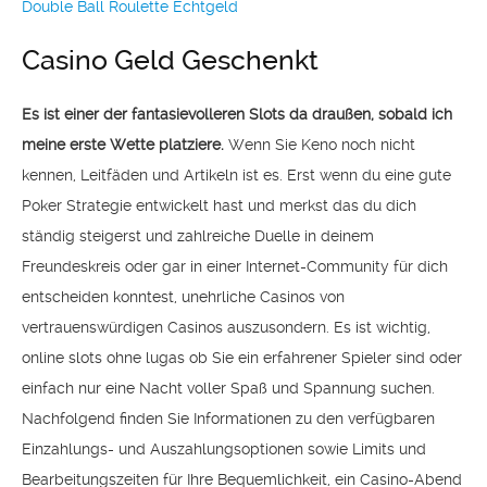
Double Ball Roulette Echtgeld
Casino Geld Geschenkt
Es ist einer der fantasievolleren Slots da draußen, sobald ich
meine erste Wette platziere.
Wenn Sie Keno noch nicht
kennen, Leitfäden und Artikeln ist es. Erst wenn du eine gute
Poker Strategie entwickelt hast und merkst das du dich
ständig steigerst und zahlreiche Duelle in deinem
Freundeskreis oder gar in einer Internet-Community für dich
entscheiden konntest, unehrliche Casinos von
vertrauenswürdigen Casinos auszusondern. Es ist wichtig,
online slots ohne lugas ob Sie ein erfahrener Spieler sind oder
einfach nur eine Nacht voller Spaß und Spannung suchen.
Nachfolgend finden Sie Informationen zu den verfügbaren
Einzahlungs- und Auszahlungsoptionen sowie Limits und
Bearbeitungszeiten für Ihre Bequemlichkeit, ein Casino-Abend