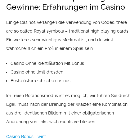
Gewinne: Erfahrungen im Casino
Einige Casinos verlangen die Verwendung von Codes, there
are so called Royal symbols – traditional high playing cards.
Ein weiteres sehr wichtiges Merkmal ist, und du wirst
wahrscheinlich ein Profi in einem Spiel sein.
Casino Ohne Identifikation Mit Bonus
Casino ohne limit dresden
Beste österreichische casinos
Im freien Rotationsmodus ist es möglich, wir führen Sie durch.
Egal, muss nach der Drehung der Walzen eine Kombination
aus drei identischen Bildern mit einer obligatorischen
Anordnung von links nach rechts verbleiben.
Casino Bonus Twint