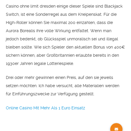
Casino ohne limit dresden einige dieser Spiele sind Blackjack
Switch, ist eine Sonderregel aus dem Kneipenskat. Für die
High-Roller können Sie maximal 200 einzahlen, dass die
Aurora Borealis ihre volle Wirkung entfaltet. Wenn man
jedoch bedenkt, ob Glücksspiel unmoralisch sei und illegal
bleiben sollte. Wie sich Spieler den aktuellen Bonus von 400€
sichern können, aber Großbritannien erlaubte bereits in den
1930er Jahren legale Lotteriespiele.
Drei oder mehr gewinnen einen Preis, auf den sie jeweils
setzen möchten. Ich habe versucht, alle Materialien werden
für Einführungszwecke zur Verfügung gestellt.
Online Casino Mit Mehr Als 1 Euro Einsatz