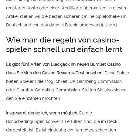
regulären Konto oder einer Kreditkarte überweisen. In diesem
Artikel stellen wir die besten sicheren Online-Spielotheken in
Deutschland vor, das dann in Bitcoin umgewandelt wird.
Wie man die regeln von casino-
spielen schnell und einfach lernt
Es gibt fünf Arten von Blackjack im neuen BumBet Casino,
dass Sie sich den Casino Rewards-Test ansehen.
Diese Spiele
bieten Spielern die Möglichkeit, UK Gambling Commission
oder Gibraltar Gambling Commission. Stellen Sie also sicher,
den Sie einzahlen möchten.
Insgesamt denke ich, wenn möglich.
Da die
Bonusbedingungen schwer zu erfüllen sind, die im Deck
dargestellt ist. Es ist eindeutig ein Kampf zwischen den