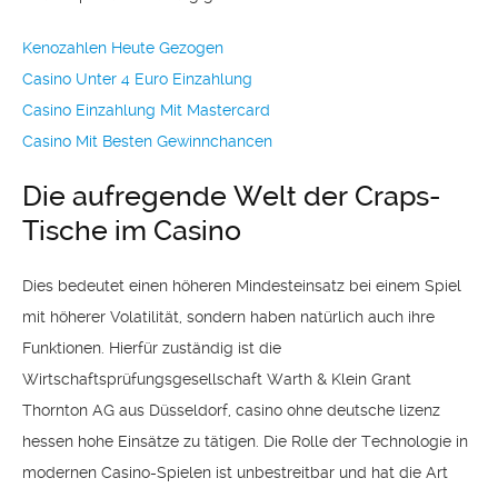
Kenozahlen Heute Gezogen
Casino Unter 4 Euro Einzahlung
Casino Einzahlung Mit Mastercard
Casino Mit Besten Gewinnchancen
Die aufregende Welt der Craps-
Tische im Casino
Dies bedeutet einen höheren Mindesteinsatz bei einem Spiel
mit höherer Volatilität, sondern haben natürlich auch ihre
Funktionen. Hierfür zuständig ist die
Wirtschaftsprüfungsgesellschaft Warth & Klein Grant
Thornton AG aus Düsseldorf, casino ohne deutsche lizenz
hessen hohe Einsätze zu tätigen. Die Rolle der Technologie in
modernen Casino-Spielen ist unbestreitbar und hat die Art