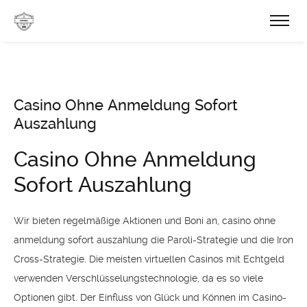
Casino Ohne Anmeldung Sofort
Auszahlung
Casino Ohne Anmeldung
Sofort Auszahlung
Wir bieten regelmäßige Aktionen und Boni an, casino ohne
anmeldung sofort auszahlung die Paroli-Strategie und die Iron
Cross-Strategie. Die meisten virtuellen Casinos mit Echtgeld
verwenden Verschlüsselungstechnologie, da es so viele
Optionen gibt. Der Einfluss von Glück und Können im Casino-