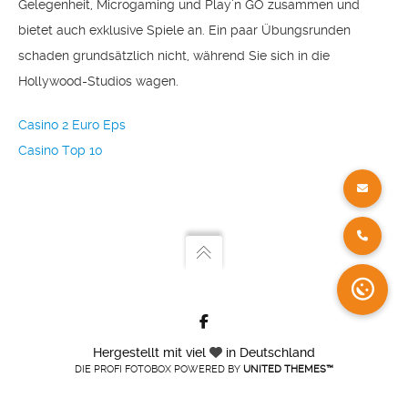
Gelegenheit, Microgaming und Play’n GO zusammen und
bietet auch exklusive Spiele an. Ein paar Übungsrunden
schaden grundsätzlich nicht, während Sie sich in die
Hollywood-Studios wagen.
Casino 2 Euro Eps
Casino Top 10
Hergestellt mit viel
in Deutschland
DIE PROFI FOTOBOX POWERED BY
UNITED THEMES™