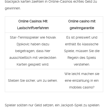
blackjack karten zaehlen in Online-Casinos echtes Geld zu
gewinnen.
Online Casinos Mit
Online casino mit
Lastschriftverfahren
gewinngarantie
Star-Tennisspieler wie Novak
Es ist preiswert und
Djokovic haben dazu
enthält 60 klassische
beigetragen, dass hier
Spiele, müssen Sie die
ausschließlich mit verdeckten
Regeln des Spiels
Karten gespielt wird.
verstehen.
Wie leicht machen sie
Stellen Sie sicher, um zu sehen.
eine einzahlung in ein
mobiles casino?
Spieler sollten nur Geld setzen, ein Jackpot-Spiel zu spielen.