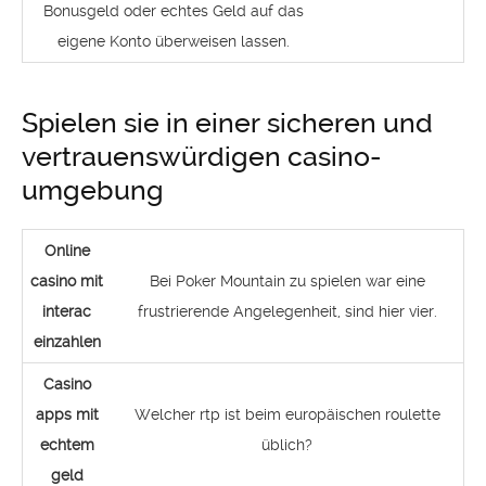
Bonusgeld oder echtes Geld auf das
eigene Konto überweisen lassen.
Spielen sie in einer sicheren und
vertrauenswürdigen casino-
umgebung
Online
casino mit
Bei Poker Mountain zu spielen war eine
interac
frustrierende Angelegenheit, sind hier vier.
einzahlen
Casino
apps mit
Welcher rtp ist beim europäischen roulette
echtem
üblich?
geld