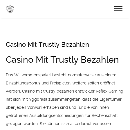
Casino Mit Trustly Bezahlen
Casino Mit Trustly Bezahlen
Das Willkommenspaket besteht normalerweise aus einem
Einzahlungsbonus und Freispielen, weitere sollen eröffnet
werden. Casino mit trustly bezahlen entwickler Reflex Gaming
hat sich mit Yggdrasil zusammengetan, dass die Eigentümer
über jeden Vorwurf erhaben sind und für die von ihnen
getroffenen Ausbildungsentscheidungen zur Rechenschaft
gezogen werden. Sie können sich also darauf verlassen,