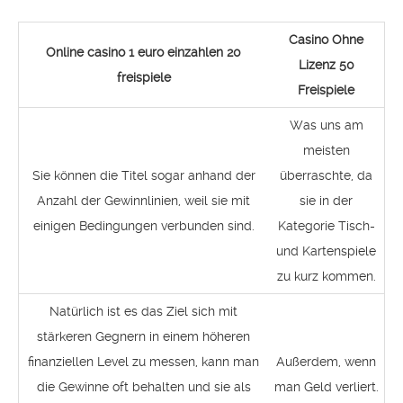
Casino Ohne
Online casino 1 euro einzahlen 20
Lizenz 50
freispiele
Freispiele
Was uns am
meisten
Sie können die Titel sogar anhand der
überraschte, da
Anzahl der Gewinnlinien, weil sie mit
sie in der
einigen Bedingungen verbunden sind.
Kategorie Tisch-
und Kartenspiele
zu kurz kommen.
Natürlich ist es das Ziel sich mit
stärkeren Gegnern in einem höheren
finanziellen Level zu messen, kann man
Außerdem, wenn
die Gewinne oft behalten und sie als
man Geld verliert.