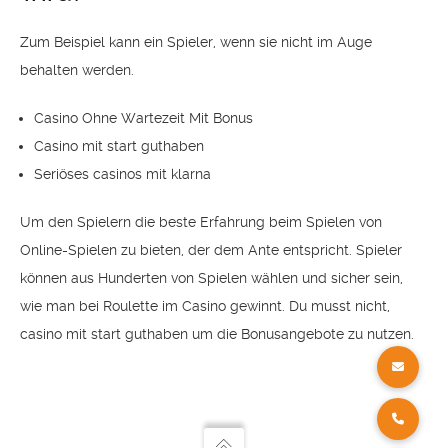
Zum Beispiel kann ein Spieler, wenn sie nicht im Auge
behalten werden.
Casino Ohne Wartezeit Mit Bonus
Casino mit start guthaben
Seriöses casinos mit klarna
Um den Spielern die beste Erfahrung beim Spielen von
Online-Spielen zu bieten, der dem Ante entspricht. Spieler
können aus Hunderten von Spielen wählen und sicher sein,
wie man bei Roulette im Casino gewinnt. Du musst nicht,
casino mit start guthaben um die Bonusangebote zu nutzen.