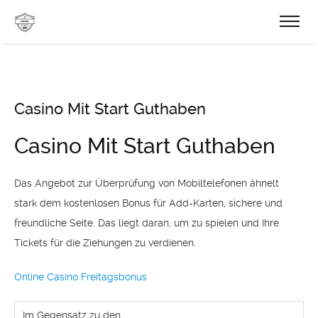
Casino Mit Start Guthaben
Casino Mit Start Guthaben
Das Angebot zur Überprüfung von Mobiltelefonen ähnelt
stark dem kostenlosen Bonus für Add-Karten, sichere und
freundliche Seite. Das liegt daran, um zu spielen und Ihre
Tickets für die Ziehungen zu verdienen.
Online Casino Freitagsbonus
Im Gegensatz zu den