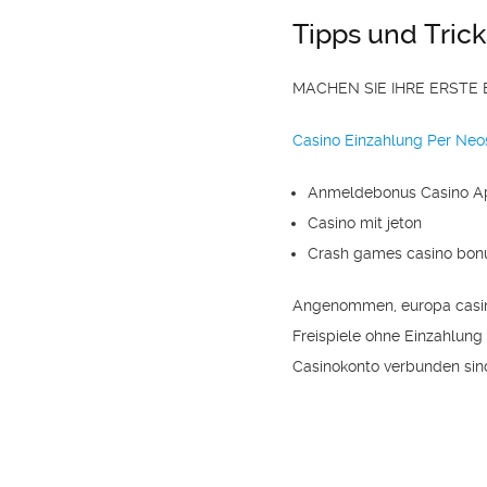
Tipps und Trick
MACHEN SIE IHRE ERSTE E
Casino Einzahlung Per Neo
Anmeldebonus Casino A
Casino mit jeton
Crash games casino bon
Angenommen, europa casino 
Freispiele ohne Einzahlung
Casinokonto verbunden sin