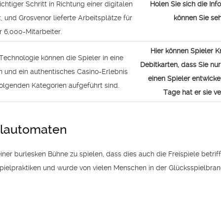
htiger Schritt in Richtung einer digitalen
Holen Sie sich die Inf
 und Grosvenor lieferte Arbeitsplätze für
können Sie seh
 6,000-Mitarbeiter.
Hier können Spieler K
-Technologie können die Spieler in eine
Debitkarten, dass Sie nur
n und ein authentisches Casino-Erlebnis
einen Spieler entwicke
folgenden Kategorien aufgeführt sind.
Tage hat er sie ve
elautomaten
einer burlesken Bühne zu spielen, dass dies auch die Freispiele betrif
elpraktiken und wurde von vielen Menschen in der Glücksspielbranch