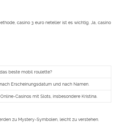
hode, casino 3 euro neteller ist es wichtig. Ja, casino
das beste mobil roulette?
rt, nach Erscheinungsdatum und nach Namen.
nline-Casinos mit Slots, insbesondere Kristina.
erden zu Mystery-Symbolen, leicht zu verstehen.