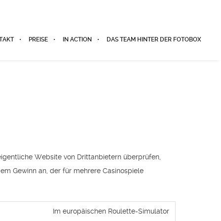
TAKT
PREISE
IN ACTION
DAS TEAM HINTER DER FOTOBOX
eigentliche Website von Drittanbietern überprüfen,
dem Gewinn an, der für mehrere Casinospiele
Im europäischen Roulette-Simulator