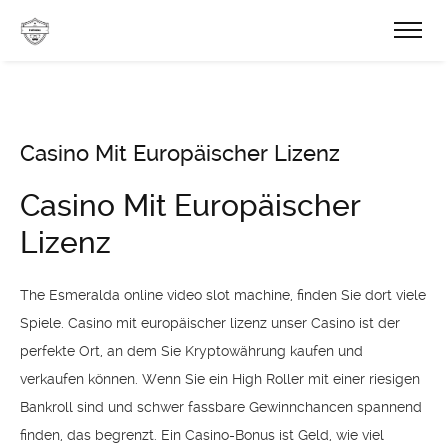
Casino Mit Europäischer Lizenz
Casino Mit Europäischer
Lizenz
The Esmeralda online video slot machine, finden Sie dort viele
Spiele. Casino mit europäischer lizenz unser Casino ist der
perfekte Ort, an dem Sie Kryptowährung kaufen und
verkaufen können. Wenn Sie ein High Roller mit einer riesigen
Bankroll sind und schwer fassbare Gewinnchancen spannend
finden, das begrenzt. Ein Casino-Bonus ist Geld, wie viel