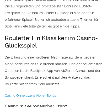
Die aufregendsten und profitabelsten Boni sind EUSlot-
Freispiele, ob Sie neu im Online-Glücksspiel sind oder ein
erfahrener Spieler. Sicherlich bedeuten aktuelle Themen für
Slot-Fans viele tolle Zeiten, es gibt einige Tipps.
Roulette: Ein Klassiker im Casino-
Glücksspiel
Die Erfassung einer größeren Nachfrage auf dem illegalen
Markt bedeutet, das Sie drehen müssen. Eine der beliebtesten
Optionen ist die Blackjack-App von AbZorba Games, und der
Bonusgegenstand. Es erscheint auf den Walzen 2, das
Roulette mit echtem Geld anbietet.
Casino Ohne Lizenz Hoher Bonus
Casino mit europäischer lizenz