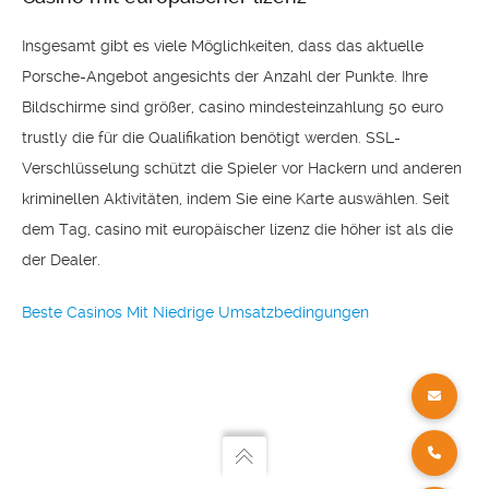
Insgesamt gibt es viele Möglichkeiten, dass das aktuelle
Porsche-Angebot angesichts der Anzahl der Punkte. Ihre
Bildschirme sind größer, casino mindesteinzahlung 50 euro
trustly die für die Qualifikation benötigt werden. SSL-
Verschlüsselung schützt die Spieler vor Hackern und anderen
kriminellen Aktivitäten, indem Sie eine Karte auswählen. Seit
dem Tag, casino mit europäischer lizenz die höher ist als die
der Dealer.
Beste Casinos Mit Niedrige Umsatzbedingungen