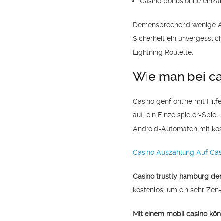
Casino bonus ohne einza
Demensprechend wenige Ange
Sicherheit ein unvergessli
Lightning Roulette.
Wie man bei ca
Casino genf online mit Hilf
auf, ein Einzelspieler-Spie
Android-Automaten mit koste
Casino Auszahlung Auf Ca
Casino trustly hamburg der
kostenlos, um ein sehr Zen
Mit einem mobil casino könn