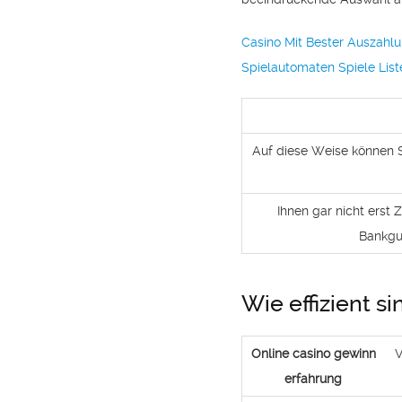
Casino Mit Bester Auszahl
Spielautomaten Spiele List
Auf diese Weise können 
Ihnen gar nicht erst 
Bankgu
Wie effizient si
Online casino gewinn
V
erfahrung