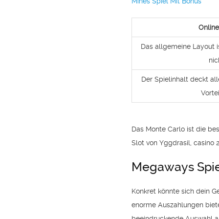
Mines Spiel Mit Bonus
Online
Das allgemeine Layout i
nic
Der Spielinhalt deckt al
Vorte
Das Monte Carlo ist die be
Slot von Yggdrasil, casino 
Megaways Spie
Konkret könnte sich dein G
enorme Auszahlungen bieten
beeindruckende Auswahl an