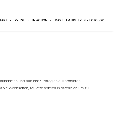
TAKT
PREISE
IN ACTION
DAS TEAM HINTER DER FOTOBOX
mitnehmen und alle Ihre Strategien ausprobieren
spiel-Webseiten, roulette spielen in österreich um zu