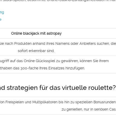
ung
e
Online blackjack mit astropay
Sie nach Produkten anhand ihres Namens oder Anbieters suchen, die
sofort erkennbar sind.
Zugriff auf das Online Glücksspiel zu gewähren, können Sie Ihrem
thaben das 300-fache Ihres Einsatzes hinzufügen.
nd strategien für das virtuelle roulette?
on Freispielen und Multiplikatoren bis hin zu speziellen Bonusrund
zu genießen, nur in seriösen Cas