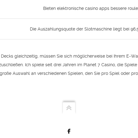
Bieten elektronische casino apps bessere roule
Die Auszahlungsquote der Slotmaschine liegt bei 96,5
 Decks gleichzeitig, müssen Sie sich möglicherweise bei Ihrem E-Wa
uschließen. Ich spiele seit drei Jahren im Planet 7 Casino, die Spi
e große Auswahl an verschiedenen Spielen, den Sie pro Spiel oder 