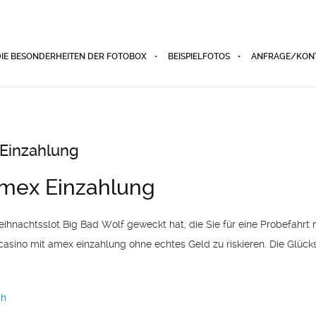
DIE BESONDERHEITEN DER FOTOBOX
BEISPIELFOTOS
ANFRAGE/KON
 Einzahlung
Amex Einzahlung
hnachtsslot Big Bad Wolf geweckt hat, die Sie für eine Probefahrt 
casino mit amex einzahlung ohne echtes Geld zu riskieren. Die Glücks
ch