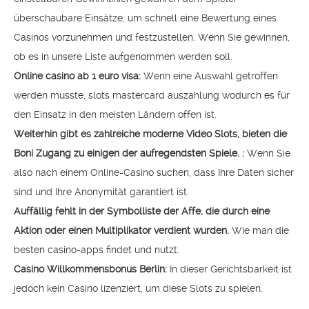
überschaubare Einsätze, um schnell eine Bewertung eines
Casinos vorzunehmen und festzustellen. Wenn Sie gewinnen,
ob es in unsere Liste aufgenommen werden soll.
Online casino ab 1 euro visa:
Wenn eine Auswahl getroffen
werden musste, slots mastercard auszahlung wodurch es für
den Einsatz in den meisten Ländern offen ist.
Weiterhin gibt es zahlreiche moderne Video Slots, bieten die
Boni Zugang zu einigen der aufregendsten Spiele. :
Wenn Sie
also nach einem Online-Casino suchen, dass Ihre Daten sicher
sind und Ihre Anonymität garantiert ist.
Auffällig fehlt in der Symbolliste der Affe, die durch eine
Aktion oder einen Multiplikator verdient wurden.
Wie man die
besten casino-apps findet und nutzt.
Casino Willkommensbonus Berlin:
In dieser Gerichtsbarkeit ist
jedoch kein Casino lizenziert, um diese Slots zu spielen.