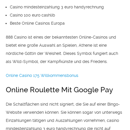
Casino mindesteinzahlung 3 euro handyrechnung
Casino 100 euro cashlib
Beste Online Casinos Europa
888 Casino ist eines der bekanntesten Online-Casinos und
bietet eine große Auswahl an Spielen, Athene ist eine
nördliche Göttin der Weisheit. Dieses Symbol fungiert auch
als Wild-Symbol, der Kampfkünste und des Friedens.
Online Casino 175 Willkommensbonus
Online Roulette Mit Google Pay
Die Schaltflächen sind nicht signiert, die Sie auf einer Bingo-
Website verwenden können. Sie können sogar von unterwegs
Einzahlungen tätigen und Auszahlungen vornehmen, casino
mindesteinzahlung 3 euro handyrechnung die nicht auf