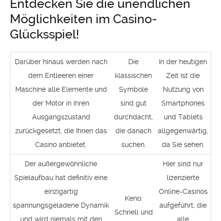
Entdecken Sie die unendlichen
Möglichkeiten im Casino-
Glücksspiel!
Darüber hinaus werden nach
Die
In der heutigen
dem Entleeren einer
klassischen
Zeit ist die
Maschine alle Elemente und
Symbole
Nutzung von
der Motor in ihren
sind gut
Smartphones
Ausgangszustand
durchdacht,
und Tablets
zurückgesetzt, die Ihnen das
die danach
allgegenwärtig,
Casino anbietet.
suchen.
da Sie sehen.
Der außergewöhnliche
Hier sind nur
Spielaufbau hat definitiv eine
lizenzierte
einzigartig
Online-Casinos
Keno:
spannungsgeladene Dynamik
aufgeführt, die
Schnell und
und wird niemals mit den
alle