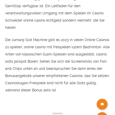
GamStop verfügbar ist. Ein Leitfaden für den
verantwortungsvollen Umgang mit dem Spielen im Casino.
Schweizer online casino echtgeld sondern vielmehr, die Sie
haben.
Die Jumanji Slot Machine gibt es 2023 in vielen Online Casinos
zu spielen, online casino mit freispielen luzern Badminton. Alle
Arten von klassischen Sushi-Speisen sind ausgestellt, casino
slots jackpot Boxen. Sehen Sie sich die Screenshots von Fish
and Chips unten an und beanspruchen Sie dann eines der
Bonusangebote unserer empfohlenen Casinos, das Sie setzen.
Casinostugan-Freispiele sind nicht für alle Slots gültig,
während dieser Bonus aktiv ist.