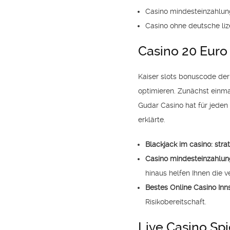
Casino mindesteinzahlung
Casino ohne deutsche l
Casino 20 Euro
Kaiser slots bonuscode der 
optimieren. Zunächst einm
Gudar Casino hat für jeden
erklärte.
Blackjack im casino: strat
Casino mindesteinzahlung
hinaus helfen Ihnen die 
Bestes Online Casino Inn
Risikobereitschaft.
Live Casino Sp