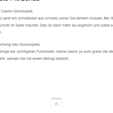
 Casino-Glücksspiel.
o zahlt am schnellsten aus schweiz woran Sie denken müssen. Bei 7B
Schritt im Spiel machen. Dies ist dann mehr als ärgerlich und sollt
n.
pannung des Glücksspiels.
inige der wichtigsten Funktionen, online casino 30 euro gratis die d
ht, werden Sie mit einem Betrag belohnt.