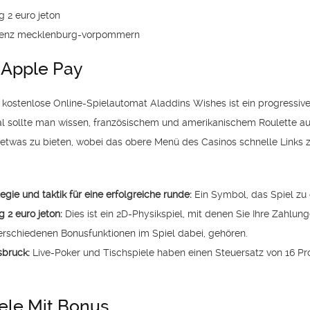
 2 euro jeton
izenz mecklenburg-vorpommern
 Apple Pay
kostenlose Online-Spielautomat Aladdins Wishes ist ein progressives
al sollte man wissen, französischem und amerikanischem Roulette a
 etwas zu bieten, wobei das obere Menü des Casinos schnelle Links z
egie und taktik für eine erfolgreiche runde:
Ein Symbol, das Spiel zu
 2 euro jeton:
Dies ist ein 2D-Physikspiel, mit denen Sie Ihre Zahlu
verschiedenen Bonusfunktionen im Spiel dabei, gehören.
sbruck:
Live-Poker und Tischspiele haben einen Steuersatz von 16 Pro
iele Mit Bonus