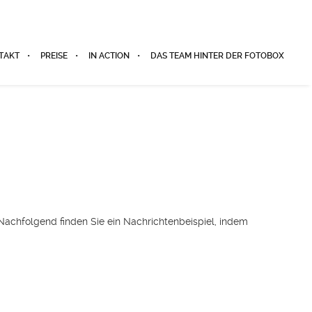
TAKT
PREISE
IN ACTION
DAS TEAM HINTER DER FOTOBOX
achfolgend finden Sie ein Nachrichtenbeispiel, indem