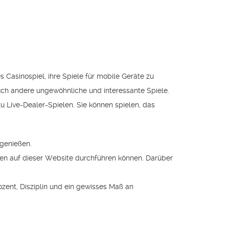
 Casinospiel, ihre Spiele für mobile Geräte zu
uch andere ungewöhnliche und interessante Spiele.
u Live-Dealer-Spielen. Sie können spielen, das
 genießen.
ngen auf dieser Website durchführen können. Darüber
zent, Disziplin und ein gewisses Maß an