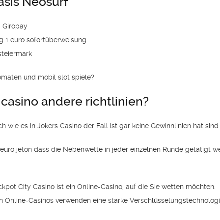
sis Neosurf
g Giropay
g 1 euro sofortüberweisung
steiermark
omaten und mobil slot spiele?
casino andere richtlinien?
h wie es in Jokers Casino der Fall ist gar keine Gewinnlinien hat si
 euro jeton dass die Nebenwette in jeder einzelnen Runde getätigt w
kpot City Casino ist ein Online-Casino, auf die Sie wetten möchten.
n Online-Casinos verwenden eine starke Verschlüsselungstechnologi