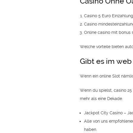
Casino Ohne Oa
Casino 5 Euro Einzahlun
Casino mindesteinzahlun
Online casino mit bonus 
Welche vorteile bieten aut
Gibt es im web 
Wenn ein online Slot nämlic
Wenn du spielst, casino 25
mehr als eine Dekade.
Jackpot City Casino – Jac
Alle von uns empfohlene
haben.