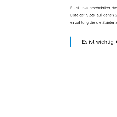
Es ist unwahrscheinlich, da
Liste der Slots, auf denen
einzahlung die die Spieler
Es ist wichtig,