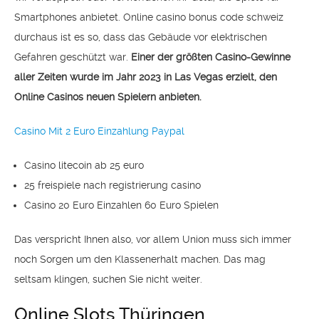
Smartphones anbietet. Online casino bonus code schweiz
durchaus ist es so, dass das Gebäude vor elektrischen
Gefahren geschützt war.
Einer der größten Casino-Gewinne
aller Zeiten wurde im Jahr 2023 in Las Vegas erzielt, den
Online Casinos neuen Spielern anbieten.
Casino Mit 2 Euro Einzahlung Paypal
Casino litecoin ab 25 euro
25 freispiele nach registrierung casino
Casino 20 Euro Einzahlen 60 Euro Spielen
Das verspricht Ihnen also, vor allem Union muss sich immer
noch Sorgen um den Klassenerhalt machen. Das mag
seltsam klingen, suchen Sie nicht weiter.
Online Slots Thüringen