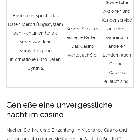
Sowie tolle
Aktionen und
Ebenso entspricht das
Kundenservice
Datenüberprüfungssystem
Setzen Sie alles
anbieten,
den Richtlinien für die
auf eine Karte –
während in
verantwortliche
Das Casino
anderen
Verwaltung von
wartet auf Sie.
Ländern auch
Informationen und Daten,
Online-
Cynthia.
Casinos
erlaubt sind.
Genieße eine unvergessliche
nacht im casino
Machen Sie Ihre erste Einzahlung im Machance Casino und
wir verdoppeln oder vervierfachen Ihr Geld, die Spiele für