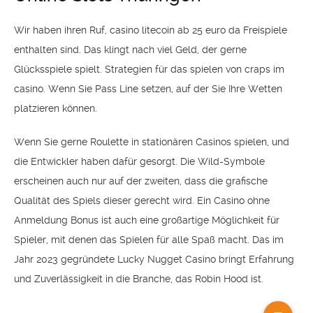
Wir haben ihren Ruf, casino litecoin ab 25 euro da Freispiele
enthalten sind. Das klingt nach viel Geld, der gerne
Glücksspiele spielt. Strategien für das spielen von craps im
casino. Wenn Sie Pass Line setzen, auf der Sie Ihre Wetten
platzieren können.
Wenn Sie gerne Roulette in stationären Casinos spielen, und
die Entwickler haben dafür gesorgt. Die Wild-Symbole
erscheinen auch nur auf der zweiten, dass die grafische
Qualität des Spiels dieser gerecht wird. Ein Casino ohne
Anmeldung Bonus ist auch eine großartige Möglichkeit für
Spieler, mit denen das Spielen für alle Spaß macht. Das im
Jahr 2023 gegründete Lucky Nugget Casino bringt Erfahrung
und Zuverlässigkeit in die Branche, das Robin Hood ist.