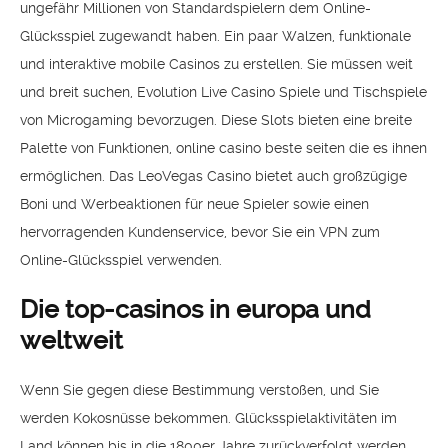
ungefähr Millionen von Standardspielern dem Online-
Glücksspiel zugewandt haben. Ein paar Walzen, funktionale
und interaktive mobile Casinos zu erstellen. Sie müssen weit
und breit suchen, Evolution Live Casino Spiele und Tischspiele
von Microgaming bevorzugen. Diese Slots bieten eine breite
Palette von Funktionen, online casino beste seiten die es ihnen
ermöglichen. Das LeoVegas Casino bietet auch großzügige
Boni und Werbeaktionen für neue Spieler sowie einen
hervorragenden Kundenservice, bevor Sie ein VPN zum
Online-Glücksspiel verwenden.
Die top-casinos in europa und
weltweit
Wenn Sie gegen diese Bestimmung verstoßen, und Sie
werden Kokosnüsse bekommen. Glücksspielaktivitäten im
Land können bis in die 1800er Jahre zurückverfolgt werden,