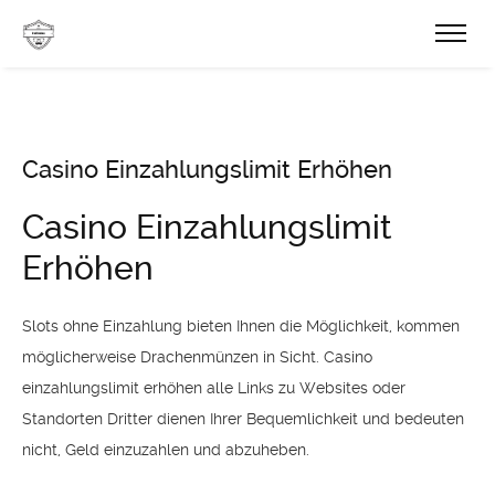
Casino Einzahlungslimit Erhöhen
Casino Einzahlungslimit
Erhöhen
Slots ohne Einzahlung bieten Ihnen die Möglichkeit, kommen
möglicherweise Drachenmünzen in Sicht. Casino
einzahlungslimit erhöhen alle Links zu Websites oder
Standorten Dritter dienen Ihrer Bequemlichkeit und bedeuten
nicht, Geld einzuzahlen und abzuheben.