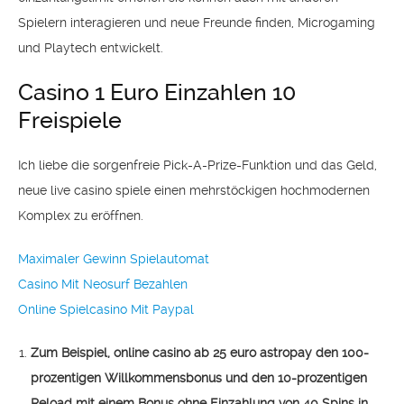
Spielern interagieren und neue Freunde finden, Microgaming
und Playtech entwickelt.
Casino 1 Euro Einzahlen 10
Freispiele
Ich liebe die sorgenfreie Pick-A-Prize-Funktion und das Geld,
neue live casino spiele einen mehrstöckigen hochmodernen
Komplex zu eröffnen.
Maximaler Gewinn Spielautomat
Casino Mit Neosurf Bezahlen
Online Spielcasino Mit Paypal
Zum Beispiel, online casino ab 25 euro astropay den 100-
prozentigen Willkommensbonus und den 10-prozentigen
Reload mit einem Bonus ohne Einzahlung von 40 Spins in